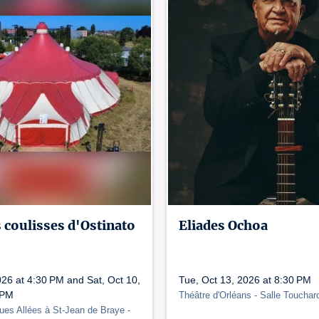
s coulisses d'Ostinato
Eliades Ochoa
026 at 4:30 PM and Sat, Oct 10,
Tue, Oct 13, 2026 at 8:30 PM
 PM
Théâtre d'Orléans
- Salle Toucha
ues Allées à St-Jean de Braye
-