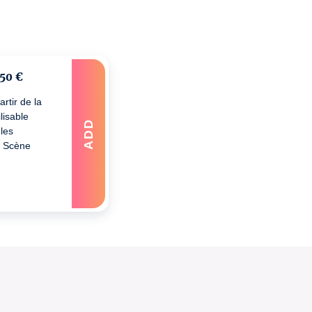
 50 €
rtir de la
lisable
ADD
les
a Scène