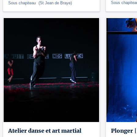
Sous chapite
Sous chapiteau
(
St Jean de Braye
)
Atelier danse et art martial
Plonger 