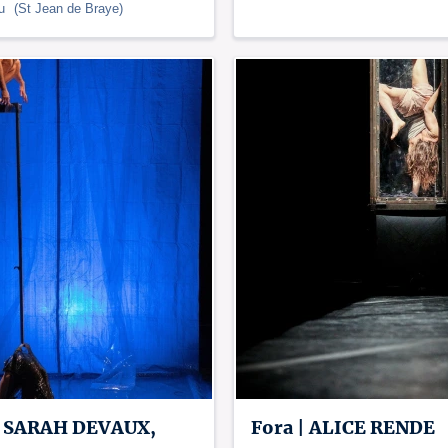
au
(
St Jean de Braye
)
| SARAH DEVAUX,
Fora | ALICE RENDE