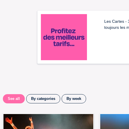
Les Cartes - 
toujours les
See all
By categories
By week