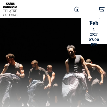
Thursday,
Feb
4,
2027
07:00
PM