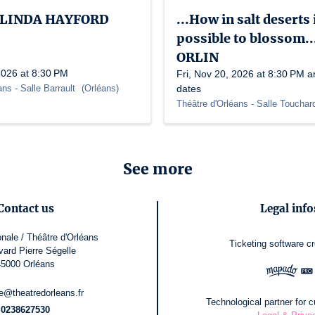
| LINDA HAYFORD
...How in salt deserts i
possible to blossom.
ORLIN
2026 at 8:30 PM
Fri, Nov 20, 2026 at 8:30 PM a
ans
- Salle Barrault
(
Orléans
)
dates
Théâtre d'Orléans
- Salle Toucha
See more
Contact us
Legal info
nale / Théâtre d'Orléans
Ticketing software
c
vard Pierre Ségelle
45000 Orléans
rie@theatredorleans.fr
Technological partner for cu
0238627530