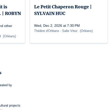
t is
Le Petit Chaperon Rouge |
.. | ROBYN
SYLVAIN HUC
Wed, Dec 2, 2026 at 7:30 PM
nd other
Théâtre d'Orléans
- Salle Vitez
(
Orléans
)
rd
(
Orléans
)
s
reated by
ltural projects