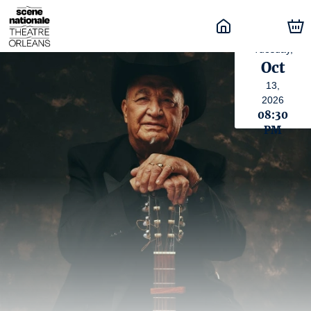
Tuesday,
Oct
13,
2026
08:30
PM