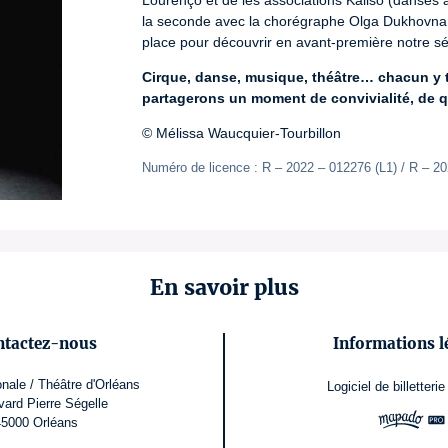
Lourenço et de les associations Kaliso (danses a
la seconde avec la chorégraphe Olga Dukhovna e
place pour découvrir en avant-première notre sé
Cirque, danse, musique, théâtre… chacun y tr
partagerons un moment de convivialité, de q
© Mélissa Waucquier-Tourbillon
Numéro de licence : R – 2022 – 012276 (L1) / R – 20
En savoir plus
ntactez-nous
Informations l
nale / Théâtre d'Orléans
Logiciel de billetterie
vard Pierre Ségelle
45000 Orléans