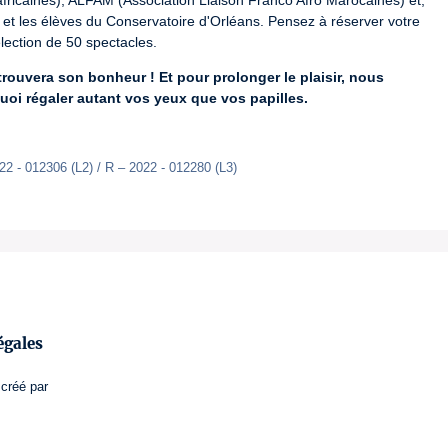
fricaines), ALFAM (Association Liaison Franco Afro Marocaines) et, 
t les élèves du Conservatoire d'Orléans. Pensez à réserver votre 
lection de 50 spectacles.
ouvera son bonheur ! Et pour prolonger le plaisir, nous 
uoi régaler autant vos yeux que vos papilles.
22 - 012306 (L2) / R – 2022 - 012280 (L3)
égales
créé par