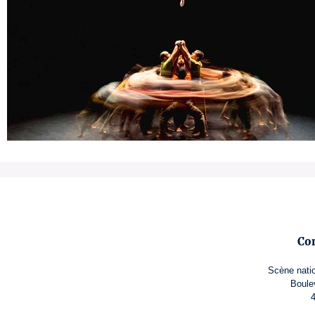
Co
Scène natio
Boule