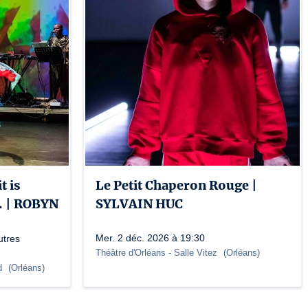
t is
Le Petit Chaperon Rouge |
.. | ROBYN
SYLVAIN HUC
Mer. 2 déc. 2026 à 19:30
utres
Théâtre d'Orléans
- Salle Vitez
(
Orléans
)
rd
(
Orléans
)