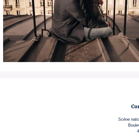
Co
Scène natio
Boule